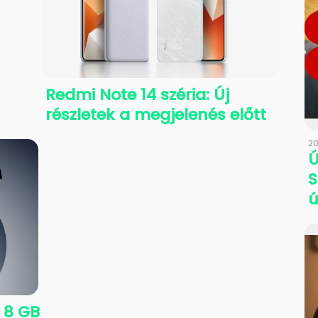
Redmi Note 14 széria: Új
részletek a megjelenés előtt
20
Ú
S
ú
 8 GB