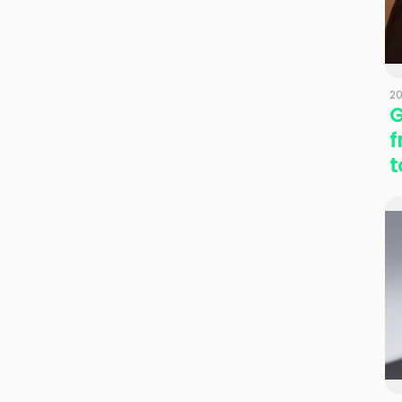
2
G
f
t