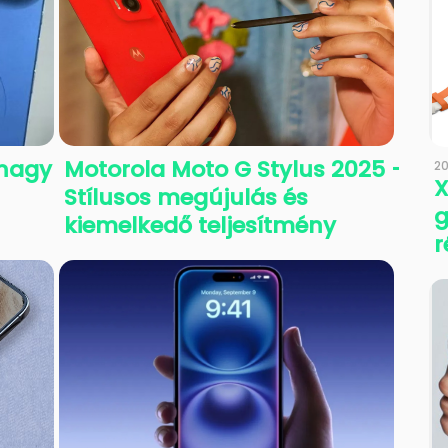
 nagy
Motorola Moto G Stylus 2025 -
20
X
Stílusos megújulás és
g
kiemelkedő teljesítmény
r