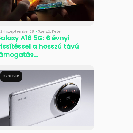
024 szeptember 28.
•
Szerző: Péter
alaxy A16 5G: 6 évnyi
rissítéssel a hosszú távú
ámogatás...
SZOFTVER