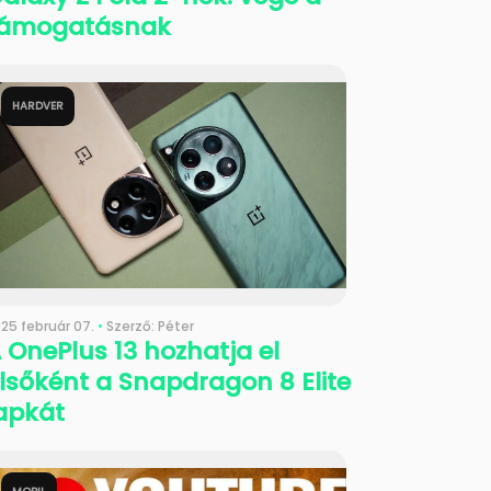
támogatásnak
HARDVER
25 február 07.
•
Szerző: Péter
 OnePlus 13 hozhatja el
lsőként a Snapdragon 8 Elite
apkát