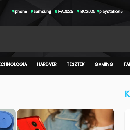
#
iphone
#
samsung
#
IFA2025
#
IBC2025
#
playstation5
ECHNOLÓGIA
HARDVER
TESZTEK
GAMING
TA
K