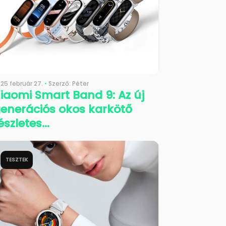
25 február 27.
•
Szerző: Péter
iaomi Smart Band 9: Az új
enerációs okos karkötő
észletes...
TESZTEK