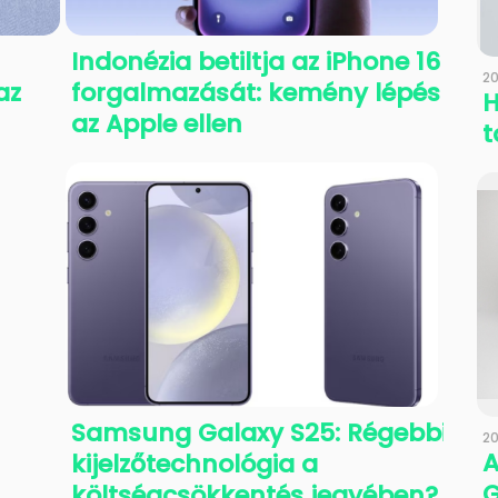
Indonézia betiltja az iPhone 16
20
az
forgalmazását: kemény lépés
H
az Apple ellen
t
Samsung Galaxy S25: Régebbi
20
A
kijelzőtechnológia a
G
költségcsökkentés jegyében?