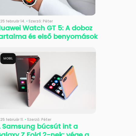
25 február 14.
•
Szerző: Péter
uawei Watch GT 5: A doboz
artalma és első benyomások
MOBIL
25 február 11.
•
Szerző: Péter
 Samsung búcsút int a
alaxy Z Fold 2-nek: vége a