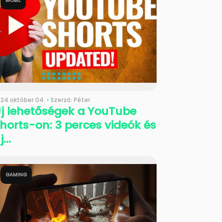
MOBIL
24 október 04.
•
Szerző: Péter
j lehetőségek a YouTube
horts-on: 3 perces videók és
j...
GAMING