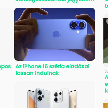
kópos
Az iPhone 16 széria eladásai
lassan indulnak
20
A
e
l