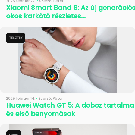
2025 február 27.
•
Szerző: Péter
Xiaomi Smart Band 9: Az új generáció
okos karkötő részletes...
TESZTEK
2025 február 14.
•
Szerző: Péter
Huawei Watch GT 5: A doboz tartalma
és első benyomások