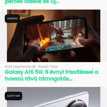
perces videók és új...
GAMING
2024 szeptember 28.
•
Szerző: Péter
Galaxy A16 5G: 6 évnyi frissítéssel a
hosszú távú támogatás...
SZOFTVER