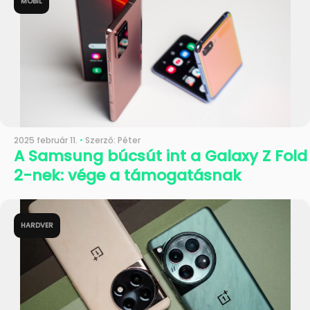
MOBIL
2025 február 11.
•
Szerző: Péter
A Samsung búcsút int a Galaxy Z Fold
2-nek: vége a támogatásnak
HARDVER