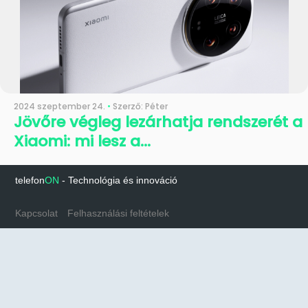
2024 szeptember 24.
•
Szerző: Péter
Jövőre végleg lezárhatja rendszerét a
Xiaomi: mi lesz a...
telefon
ON
-
Technológia és innováció
Kapcsolat
Felhasználási feltételek