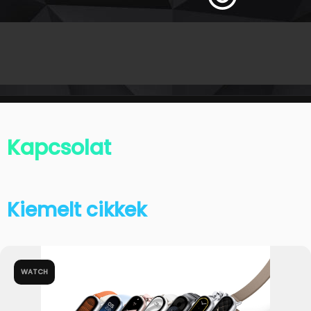
Kapcsolat
Kiemelt cikkek
WATCH