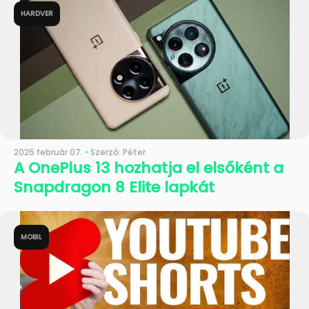
HARDVER
2025 február 07.
•
Szerző: Péter
A OnePlus 13 hozhatja el elsőként a
Snapdragon 8 Elite lapkát
MOBIL