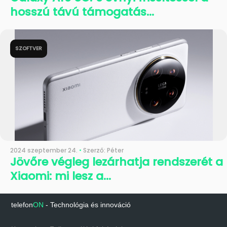
hosszú távú támogatás...
SZOFTVER
2024 szeptember 24.
•
Szerző: Péter
Jövőre végleg lezárhatja rendszerét a
Xiaomi: mi lesz a...
telefon
ON
-
Technológia és innováció