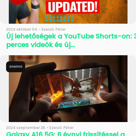
2024 október 04.
•
Szerző: Péter
Új lehetőségek a YouTube Shorts-on: 
perces videók és új...
GAMING
2024 szeptember 28.
•
Szerző: Péter
Galaxy A16 5G: 6 évnyi frissítéssel a